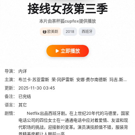
接线女孩第三季
本片由茶杯狐cupfox提供播放
欧美剧
2018
西班牙
立即播放
导演：
内详
主演：
布兰卡·苏亚雷斯
荣·冈萨雷斯
安娜·费尔南德斯
玛吉.斯班多斯
更新：
2025-11-30 03:45
备注：
已完结
语言：
其它
剧情：
Netflix出品西班牙剧。在上世纪20年代的马德里，国家
电话公司的四位女士在一通通电话中应对着爱情、友谊和现
代职场的挑战，迎接新的变革。演员演技颜值不错，服装背
景精美度都让人眼前一亮