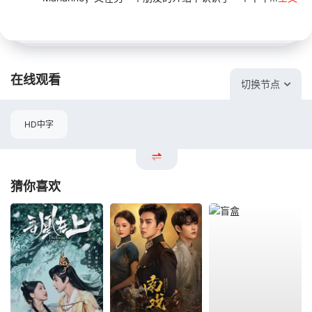
在线观看
切换节点
HD中字
猜你喜欢