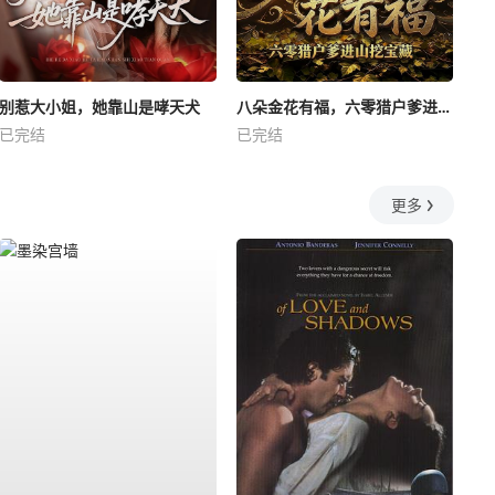
别惹大小姐，她靠山是哮天犬
八朵金花有福，六零猎户爹进山挖宝藏
已完结
已完结
更多