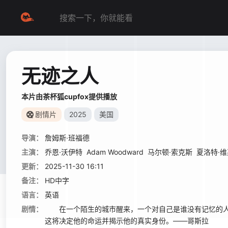
无迹之人
本片由茶杯狐cupfox提供播放
剧情片
2025
美国
导演：
詹姆斯·班福德
主演：
乔恩·沃伊特
Adam Woodward
马尔顿·索克斯
夏洛特·维
更新：
2025-11-30 16:11
备注：
HD中字
语言：
英语
剧情：
在一个陌生的城市醒来，一个对自己是谁没有记忆的人
这将决定他的命运并揭示他的真实身份。——哥斯拉