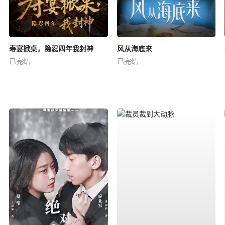
寿宴掀桌，隐忍四年我封神
风从海底来
已完结
已完结