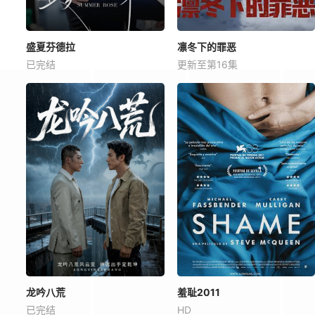
盛夏芬德拉
凛冬下的罪恶
已完结
更新至第16集
龙吟八荒
羞耻2011
已完结
HD