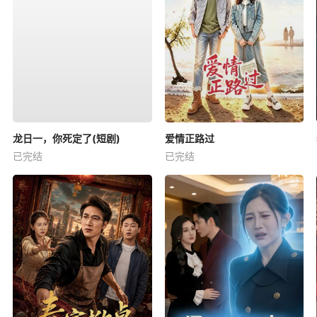
龙日一，你死定了(短剧)
爱情正路过
已完结
已完结