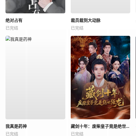
绝对占有
裁员裁到大动脉
已完结
已完结
我真是药神
藏剑十年：废柴皇子竟是绝世强龙
已完结
已完结