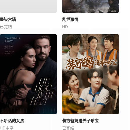
墨染宫墙
乱世激情
已完结
HD
不听话的女孩
装穷爸妈送养子珍宝
HD中字
已完结