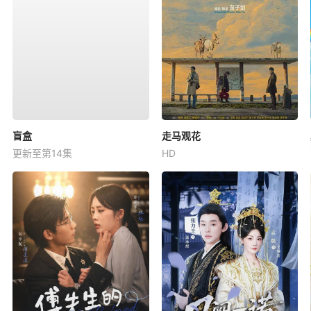
盲盒
走马观花
更新至第14集
HD