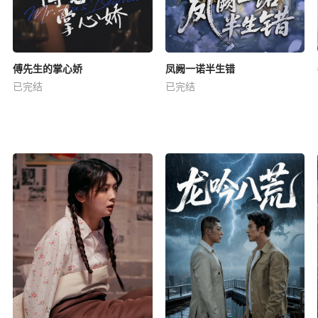
傅先生的掌心娇
凤阙一诺半生错
已完结
已完结