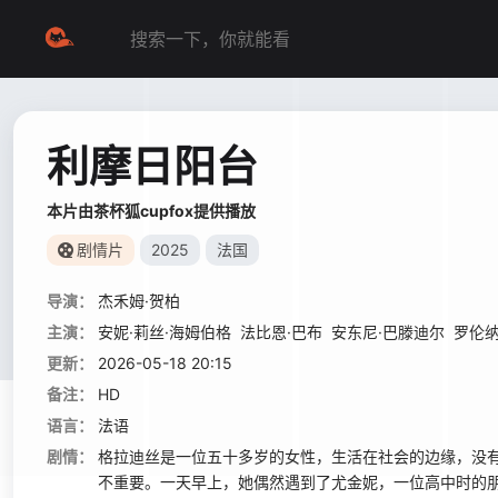
利摩日阳台
本片由茶杯狐cupfox提供播放
剧情片
2025
法国
导演：
杰禾姆·贺柏
主演：
安妮·莉丝·海姆伯格
法比恩·巴布
安东尼·巴滕迪尔
罗伦纳
更新：
2026-05-18 20:15
备注：
HD
语言：
法语
剧情：
格拉迪丝是一位五十多岁的女性，生活在社会的边缘，没
不重要。一天早上，她偶然遇到了尤金妮，一位高中时的