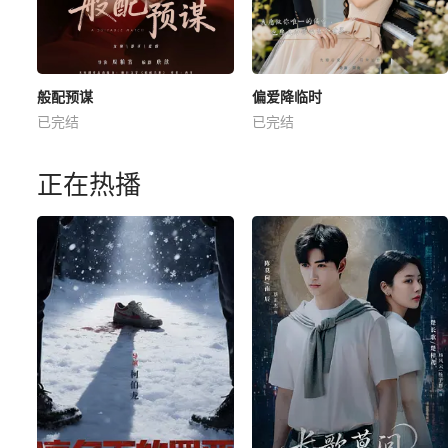
般配预谋
偏爱降临时
已完结
已完结
正在热播