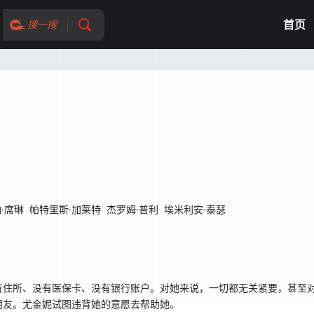
首页
搜一搜
·席琳
‌帕特里斯·加莱特
杰罗姆·普利
埃米利安·泰瑟
有住所、没有医保卡、没有银行账户。对她来说，一切都无关紧要，甚至
朋友。尤金妮试图违背她的意愿去帮助她。