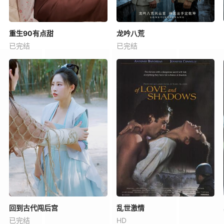
重生90有点甜
龙吟八荒
已完结
已完结
回到古代闯后宫
乱世激情
已完结
HD