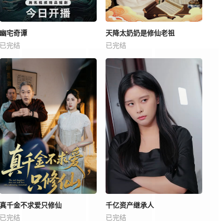
幽宅奇谭
天降太奶奶是修仙老祖
已完结
已完结
真千金不求爱只修仙
千亿资产继承人
已完结
已完结