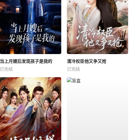
当上月嫂后发现孩子是我的
清冷权臣他又争又抢
已完结
已完结