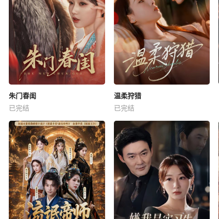
朱门春闺
温柔狩猎
已完结
已完结