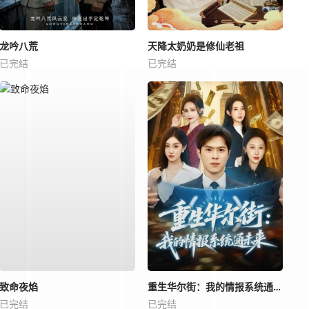
龙吟八荒
天降太奶奶是修仙老祖
已完结
已完结
致命夜焰
重生华尔街：我的情报系统通未来
已完结
已完结