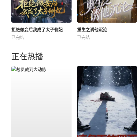
拒绝做妾后我成了太子侧妃
重生之诱他沉沦
已完结
已完结
正在热播