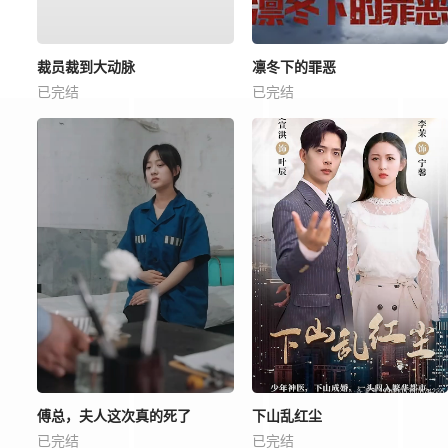
裁员裁到大动脉
凛冬下的罪恶
已完结
已完结
傅总，夫人这次真的死了
下山乱红尘
已完结
已完结