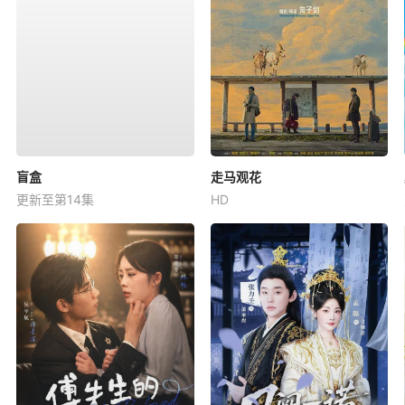
盲盒
走马观花
更新至第14集
HD