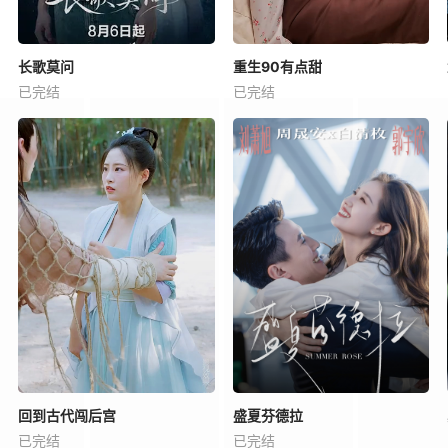
长歌莫问
重生90有点甜
已完结
已完结
回到古代闯后宫
盛夏芬德拉
已完结
已完结