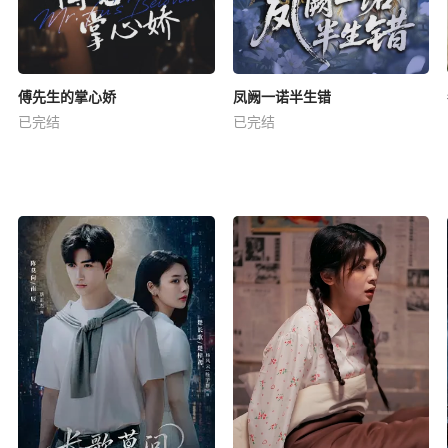
傅先生的掌心娇
凤阙一诺半生错
已完结
已完结