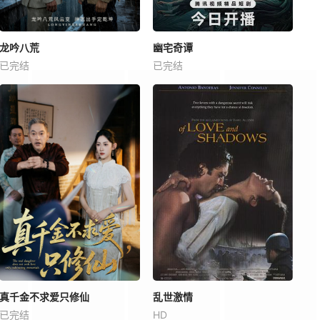
龙吟八荒
幽宅奇谭
已完结
已完结
真千金不求爱只修仙
乱世激情
已完结
HD