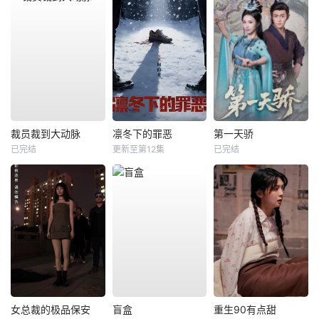
裁员裁到大动脉
凛冬下的罪恶
第一天骄
已完结
更新至第12集
已完结
女总裁的极品保安
盲盒
重生90有点甜