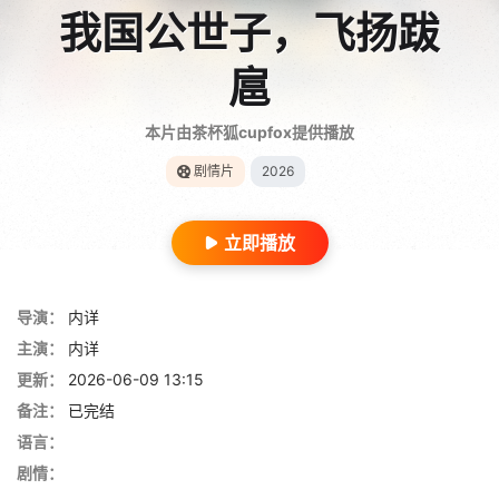
我国公世子，飞扬跋
扈
本片由茶杯狐cupfox提供播放
剧情片
2026
立即播放
导演：
内详
主演：
内详
更新：
2026-06-09 13:15
备注：
已完结
语言：
剧情：