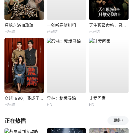
狂飙之浴血玫瑰
一剑听寒望川归
天生顶级命格，只想安稳度日
已完结
已完结
已完结
穿越1996，我成了我妈男闺蜜
异林：秘境寻踪
让爱回家
已完结
HD
HD
正在热播
更多