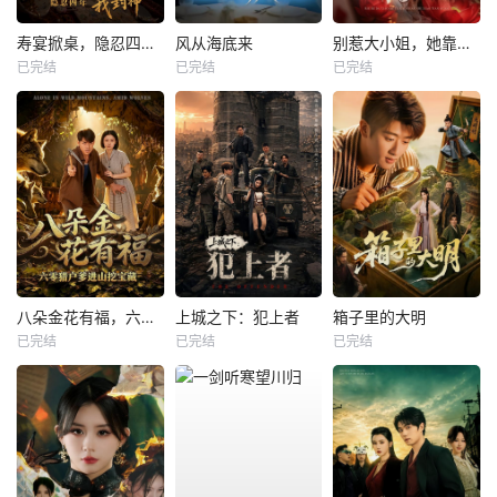
寿宴掀桌，隐忍四年我封神
风从海底来
别惹大小姐，她靠山是哮天犬
已完结
已完结
已完结
八朵金花有福，六零猎户爹进山挖宝藏
上城之下：犯上者
箱子里的大明
已完结
已完结
已完结