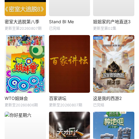
密室大逃脱第八季
Stand BI Me
姐姐家的产地直送3
更新至第20260807期
已完结
更新至第02集
WTO姐妹会
百家讲坛
这是我的西游2
更新至20260806期
更新至20260807期
已完结