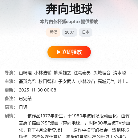
奔向地球
本片由茶杯狐cupfox提供播放
动漫
2007
日本
立即播放
导演：
山崎理
小林浩辅
柳濑雄之
江岛泰男
久城理音
清水聪
星野
主演：
斋贺光希
杉田智和
子安武人
小林沙苗
高城元气
井上麻里奈
更新：
2025-11-30 00:08
备注：
已完结
语言：
日语
剧情：
该作品1977年诞生，于1980年被剧场版动画化，由竹
宮惠子描画的SF漫画『奔向地球』，时隔30年后被TV动画
化，将于4月全新登场！ 原作中描写的社会，遭到环境
破坏，高度依存计算机，跟我们目前生存的世界十分相似。