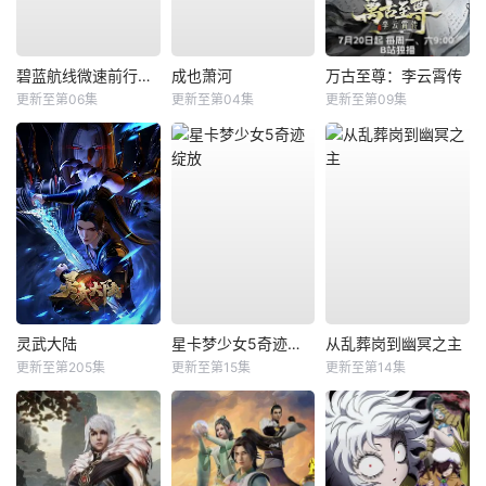
碧蓝航线微速前行第二季
成也萧河
万古至尊：李云霄传
更新至第06集
更新至第04集
更新至第09集
灵武大陆
星卡梦少女5奇迹绽放
从乱葬岗到幽冥之主
更新至第205集
更新至第15集
更新至第14集