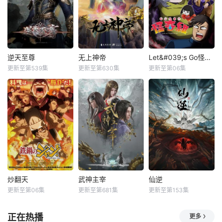
逆天至尊
无上神帝
Let&#039;s Go怪奇组
更新至第539集
更新至第630集
更新至第06集
炒翻天
武神主宰
仙逆
更新至第06集
更新至第681集
更新至第153集
正在热播
更多