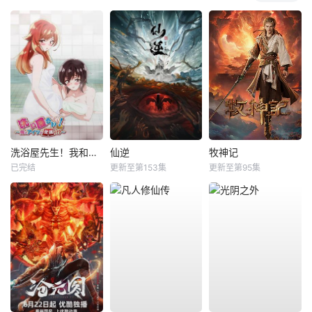
洗浴屋先生！我和那家伙在女浴池！？
仙逆
牧神记
已完结
更新至第153集
更新至第95集