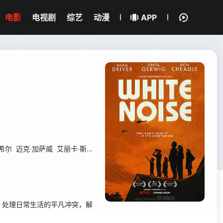
电影
电视剧
综艺
动漫
APP
希尔
迈克·加萨威
艾丽卡·斯维尼
弗朗西斯·觉
本杰明·希勒
Bob Gray
处理日常生活的平凡冲突，解