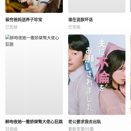
装穷爸妈送养子珍宝
谁在说朕坏话
已完结
已完结
醉吻夜她一撒娇桀骜大佬心狂跳
老公要求我去出轨
已完结
更新至第05集