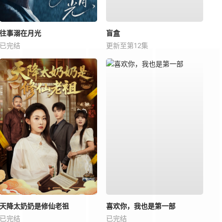
往事溺在月光
盲盒
已完结
更新至第12集
天降太奶奶是修仙老祖
喜欢你，我也是第一部
已完结
已完结