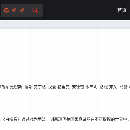
首页
搜一搜
·特纳-史密斯
拉斯·艾丁格
戈登·格里克
安德雷·本杰明
洛根·弗莱
马修·
《白噪音》通过戏剧手法，刻画现代美国家庭试图在不可捉摸的世界中，