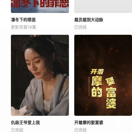
凛冬下的罪恶
裁员裁到大动脉
更新至第18集
已完结
仇敌王爷爱上我
开着摩的娶富婆
已完结
已完结