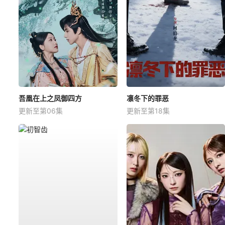
吾凰在上之凤御四方
凛冬下的罪恶
更新至第06集
更新至第18集