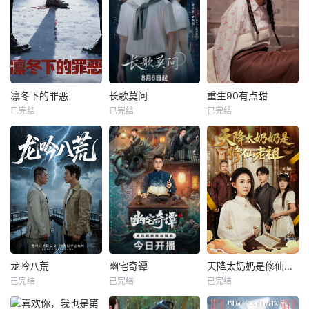
凛冬下的罪恶
长歌莫问
重生90有点甜
已完结
已完结
已完结
龙吟八荒
幽宅奇谭
天降太奶奶是修仙老祖
已完结
已完结
已完结