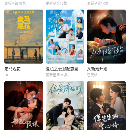
更新至第10集
更新至第15集
更新至第14集
走马观花
夏色之云掀起恋爱与风暴
从新婚开始
HD
更新至第05集
已完结