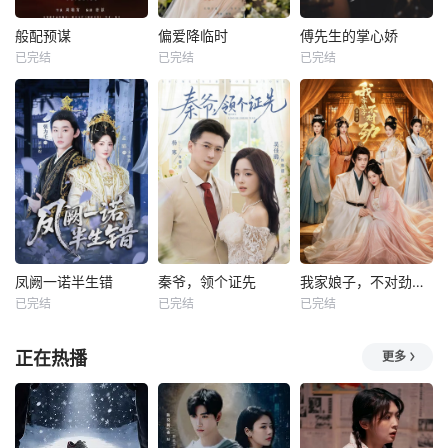
般配预谋
偏爱降临时
傅先生的掌心娇
已完结
已完结
已完结
凤阙一诺半生错
秦爷，领个证先
我家娘子，不对劲第四季
已完结
已完结
已完结
正在热播
更多