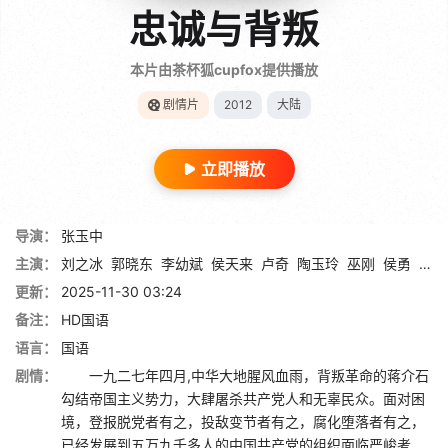
忠诚与背叛
本片由茶杯狐cupfox提供播放
剧情片
2012
大陆
立即播放
导演：
张玉中
主演：
刘之冰
郭晓东
李幼斌
侯天来
卢奇
陶玉玲
巫刚
侯勇
张曦
更新：
2025-11-30 03:24
备注：
HD国语
语言：
国语
剧情：
一九二七年四月,中华大地腥风血雨，背叛革命的蒋介石
勾结帝国主义势力，大肆屠杀共产党人和无辜民众。面对困
境，登报脱党者有之，投敌变节者有之，腐化堕落者有之，
已经发展到五万九千多人的中国共产党的组织面临严峻考