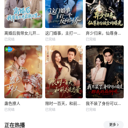
离婚后我带女儿开启新人生
这门婚事，主打一个反向饲养
弃少归来，仙尊身份被全网曝光
已完结
已完结
已完结
蛊色撩人
限时一百天，和前夫谈恋爱
我不装了身份可以偷走那我的病例呢
已完结
已完结
已完结
正在热播
更多