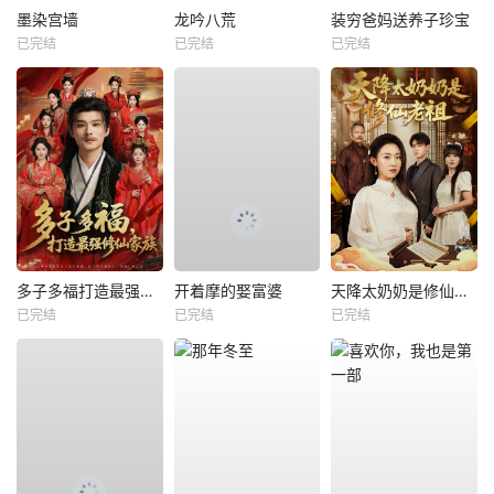
墨染宫墙
龙吟八荒
装穷爸妈送养子珍宝
已完结
已完结
已完结
多子多福打造最强修仙家族
开着摩的娶富婆
天降太奶奶是修仙老祖
已完结
已完结
已完结