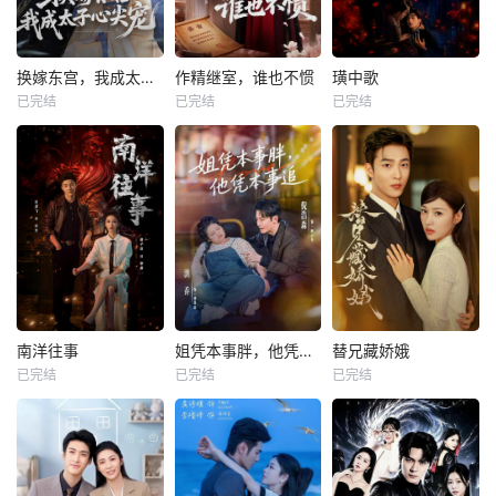
换嫁东宫，我成太子心尖宠
作精继室，谁也不惯
璜中歌
已完结
已完结
已完结
南洋往事
姐凭本事胖，他凭本事追
替兄藏娇娥
已完结
已完结
已完结