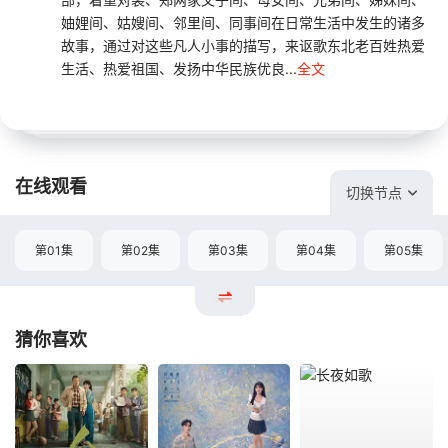
妯娌间、姑嫂间、邻里间、同事间在日常生活中发生的诸多
故事，通过对这些凡人小事的描写，来讴歌东北老百姓热爱
生活、热爱祖国、发扬中华民族优良...
全文
在线观看
切换节点
第01集
第02集
第03集
第04集
第05集
猜你喜欢