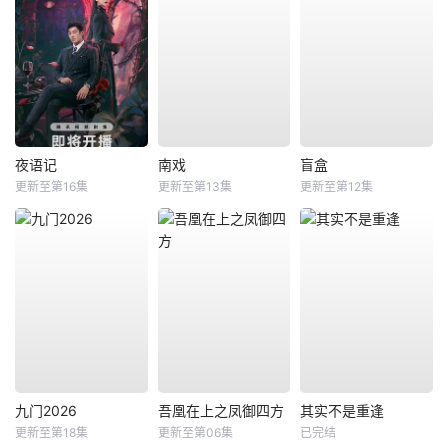
夜语记
南戏
盲盒
更新至第16集
更新至第13集
更新至第12集
九门2026
吾凰在上之凤御四方
其实不是重逢
更新至第18集
更新至第06集
已完结