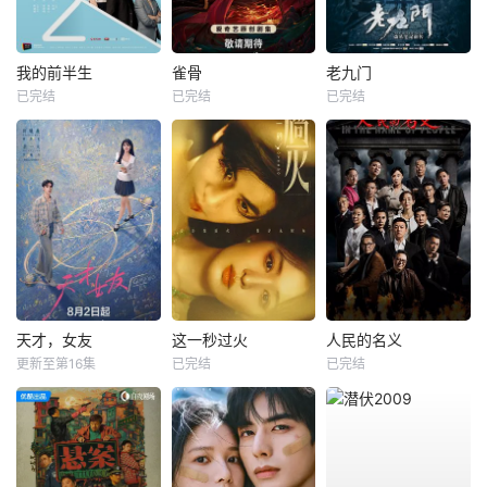
我的前半生
雀骨
老九门
已完结
已完结
已完结
天才，女友
这一秒过火
人民的名义
更新至第16集
已完结
已完结