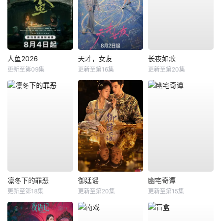
人鱼2026
天才，女友
长夜如歌
更新至第09集
更新至第16集
更新至第20集
凛冬下的罪恶
御廷谣
幽宅奇谭
更新至第18集
更新至第20集
更新至第15集