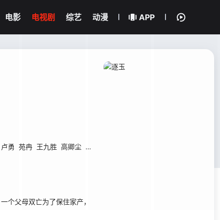
电影
电视剧
综艺
动漫
APP
卢勇
苑冉
王九胜
高卿尘
贾妮
金珈
林沐然
林思意
何昶希
高上淇
，一个父母双亡为了保住家产，