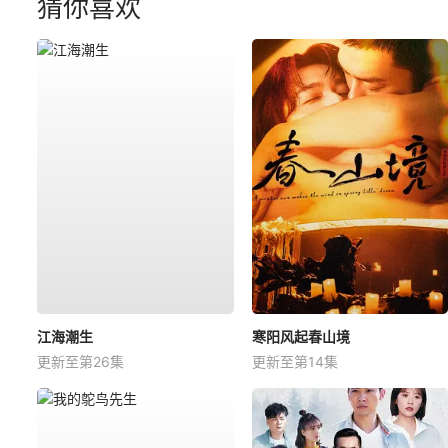
猜你喜欢
江海潮生
寒阳风起春山境
更新至第26集
更新至第14集