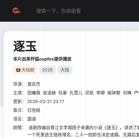
逐玉
本片由茶杯狐cupfox提供播放
大陆剧
2026
大陆
导演：
曾庆杰
主演：
田曦薇
张凌赫
任豪
孔雪儿
邓凯
李卿
喻钟黎
刘琳
严
更新：
2026-03-21 23:17
备注：
已完结
语言：
国语
剧情：
该剧改编自晋江文学城团子来袭的小说《逐玉》。讲述了屠
一个死里逃生隐姓埋名，二人一拍即合决定成婚。先婚后爱