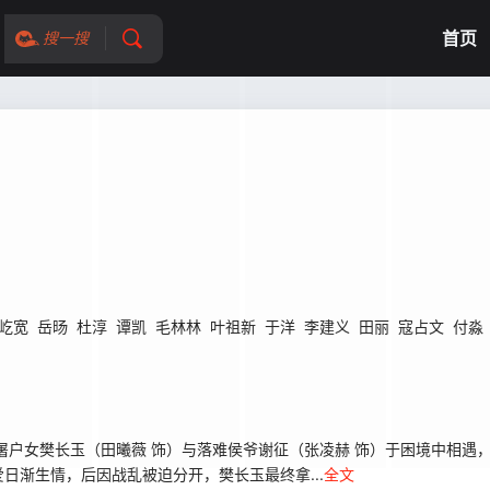
首页
搜一搜
屹宽
岳旸
杜淳
谭凯
毛林林
叶祖新
于洋
李建义
田丽
寇占文
付淼
户女樊长玉（田曦薇 饰）与落难侯爷谢征（张凌赫 饰）于困境中相遇
日渐生情，后因战乱被迫分开，樊长玉最终拿...
全文