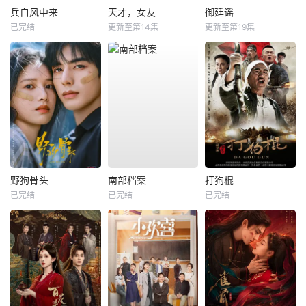
兵自风中来
天才，女友
御廷谣
已完结
更新至第14集
更新至第19集
野狗骨头
南部档案
打狗棍
已完结
已完结
已完结