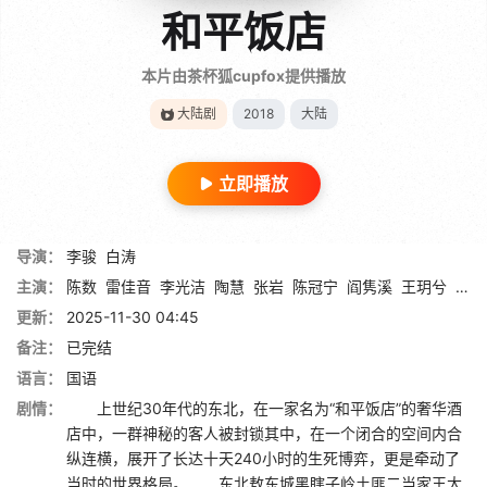
和平饭店
本片由茶杯狐cupfox提供播放
大陆剧
2018
大陆
立即播放
导演：
李骏
白涛
主演：
陈数
雷佳音
李光洁
陶慧
张岩
陈冠宁
阎隽溪
王玥兮
曹力
更新：
2025-11-30 04:45
备注：
已完结
语言：
国语
剧情：
上世纪30年代的东北，在一家名为“和平饭店”的奢华酒
店中，一群神秘的客人被封锁其中，在一个闭合的空间内合
纵连横，展开了长达十天240小时的生死博弈，更是牵动了
当时的世界格局。 东北敖东城黑瞎子岭土匪二当家王大