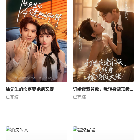
陆先生的命定妻她飒又野
订婚夜遭背叛，我转身嫁顶级大佬
已完结
已完结