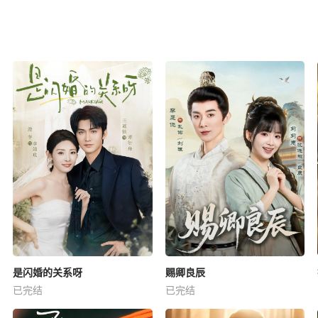
是闪婚的关系呀
赐卿良辰
已完结
已完结