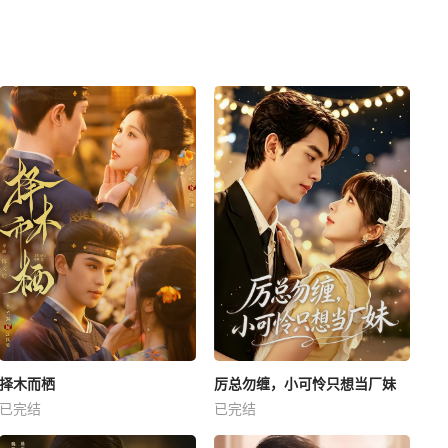
择木而栖
厉总勿缠，小可怜只想当厂妹
已完结
已完结