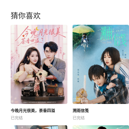
猜你喜欢
今晚月光很美，茶香四溢
溯雨信笺
已完结
已完结