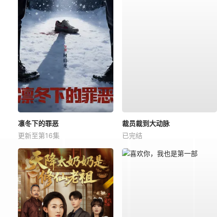
凛冬下的罪恶
裁员裁到大动脉
更新至第16集
已完结