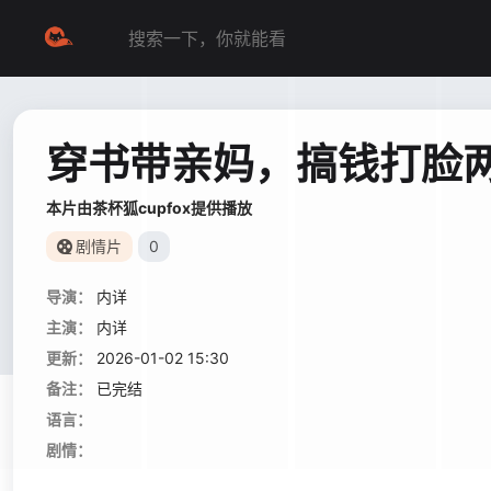
穿书带亲妈，搞钱打脸
本片由茶杯狐cupfox提供播放
剧情片
0
导演：
内详
主演：
内详
更新：
2026-01-02 15:30
备注：
已完结
语言：
剧情：