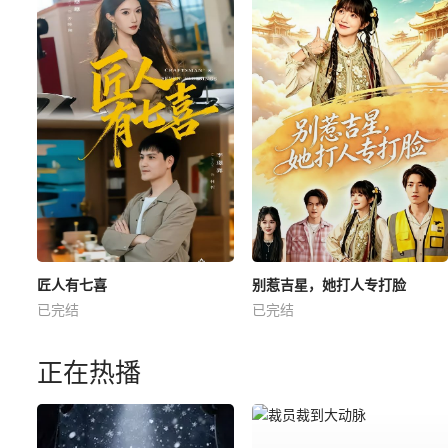
匠人有七喜
别惹吉星，她打人专打脸
已完结
已完结
正在热播