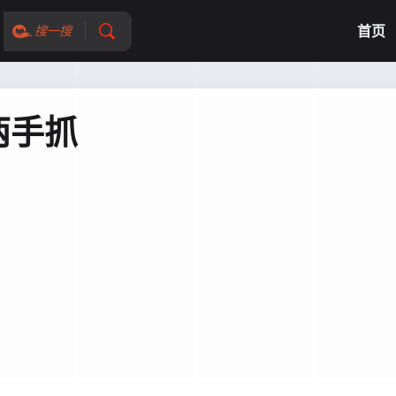
首页
搜一搜
两手抓