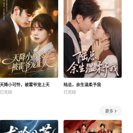
天降小可怜，被霍爷宠上天
陆总，余生温柔予我
已完结
已完结
更多