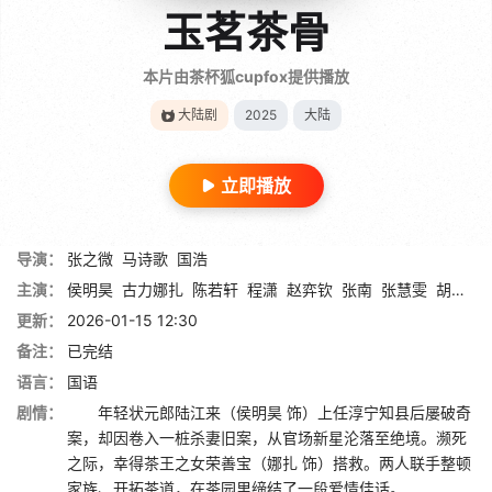
玉茗茶骨
本片由茶杯狐cupfox提供播放
大陆剧
2025
大陆
立即播放
导演：
张之微
马诗歌
国浩
主演：
侯明昊
古力娜扎
陈若轩
程潇
赵弈钦
张南
张慧雯
胡静
李
更新：
2026-01-15 12:30
备注：
已完结
语言：
国语
剧情：
年轻状元郎陆江来（侯明昊 饰）上任淳宁知县后屡破奇
案，却因卷入一桩杀妻旧案，从官场新星沦落至绝境。濒死
之际，幸得茶王之女荣善宝（娜扎 饰）搭救。两人联手整顿
家族、开拓茶道，在茶园里缔结了一段爱情佳话。