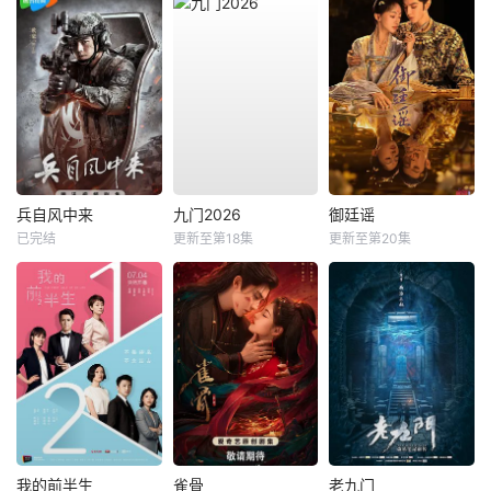
兵自风中来
九门2026
御廷谣
已完结
更新至第18集
更新至第20集
我的前半生
雀骨
老九门