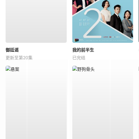
御廷谣
我的前半生
更新至第20集
已完结