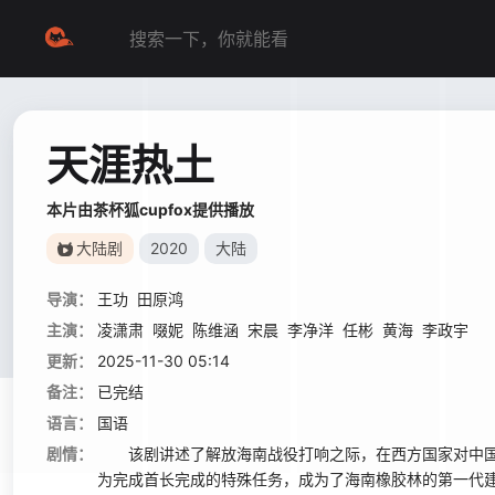
天涯热土
本片由茶杯狐cupfox提供播放
大陆剧
2020
大陆
导演：
王功
田原鸿
主演：
凌潇肃
啜妮
陈维涵
宋晨
李净洋
任彬
黄海
李政宇
更新：
2025-11-30 05:14
备注：
已完结
语言：
国语
剧情：
该剧讲述了解放海南战役打响之际，在西方国家对中国
为完成首长完成的特殊任务，成为了海南橡胶林的第一代建