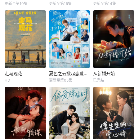
更新至第10集
更新至第15集
更新至第14集
走马观花
夏色之云掀起恋爱与风暴
从新婚开始
HD
更新至第05集
已完结