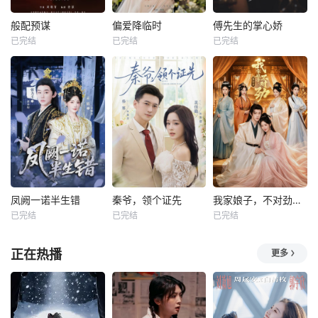
般配预谋
偏爱降临时
傅先生的掌心娇
已完结
已完结
已完结
凤阙一诺半生错
秦爷，领个证先
我家娘子，不对劲第四季
已完结
已完结
已完结
正在热播
更多