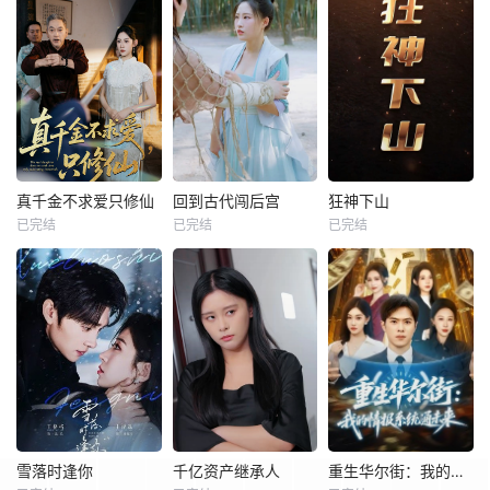
真千金不求爱只修仙
回到古代闯后宫
狂神下山
已完结
已完结
已完结
雪落时逢你
千亿资产继承人
重生华尔街：我的情报系统通未来