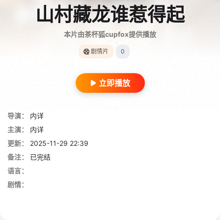
山村藏龙谁惹得起
本片由茶杯狐cupfox提供播放
剧情片
0
立即播放
导演：
内详
主演：
内详
更新：
2025-11-29 22:39
备注：
已完结
语言：
剧情：