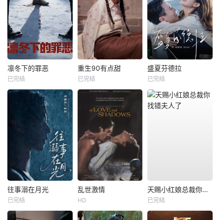
凛冬下的罪恶
重生90有点甜
盛夏芬德拉
已完结
已完结
已完结
往事溺在月光
乱世激情
天赐小红娘总裁你找错夫人了
已完结
HD
已完结