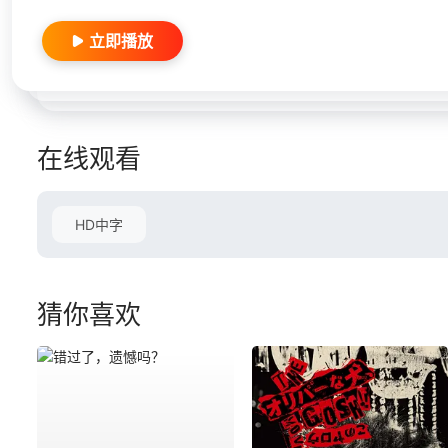
立即播放
在线观看
HD中字
猜你喜欢