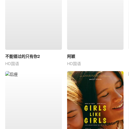
不能错过的只有你2
阿颖
HD国语
HD国语