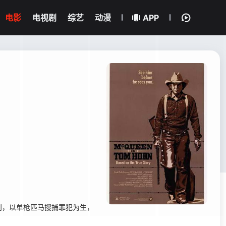
电影
电视剧
综艺
动漫
APP
，以单枪匹马搜捕罪犯为生，