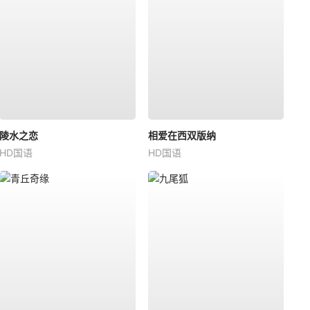
陵水之恋
相爱在西双版纳
HD国语
HD国语