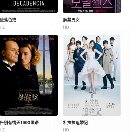
堕落色戒
解禁男女
HD
HD
告别有情天1993国语
杜拉拉追婚记
HD
HD