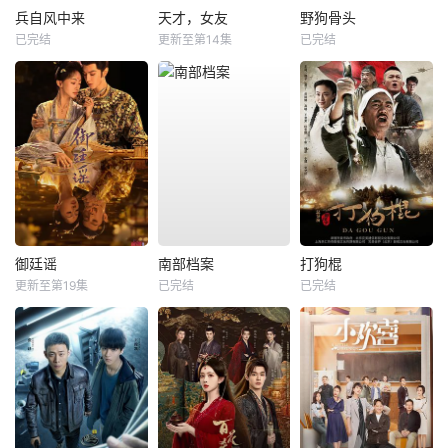
兵自风中来
天才，女友
野狗骨头
已完结
更新至第14集
已完结
御廷谣
南部档案
打狗棍
更新至第19集
已完结
已完结