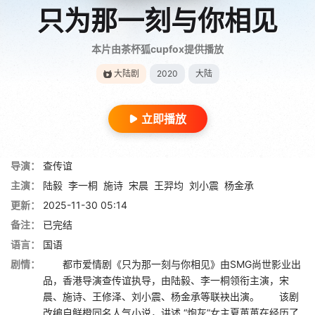
只为那一刻与你相见
本片由茶杯狐cupfox提供播放
大陆剧
2020
大陆
立即播放
导演：
查传谊
主演：
陆毅
李一桐
施诗
宋晨
王羿均
刘小震
杨金承
更新：
2025-11-30 05:14
备注：
已完结
语言：
国语
剧情：
都市爱情剧《只为那一刻与你相见》由SMG尚世影业出
品，香港导演查传谊执导，由陆毅、李一桐领衔主演，宋
晨、施诗、王修泽、刘小震、杨金承等联袂出演。 该剧
改编自鲜橙同名人气小说，讲述 “炮灰”女主夏苒苒在经历了