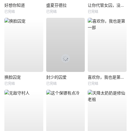
好想你知道
盛夏芬德拉
让你代管女囚，没让你称帝啊
已完结
已完结
已完结
换脸囚宠
封少的囚爱
喜欢你，我也是第一部
已完结
已完结
已完结