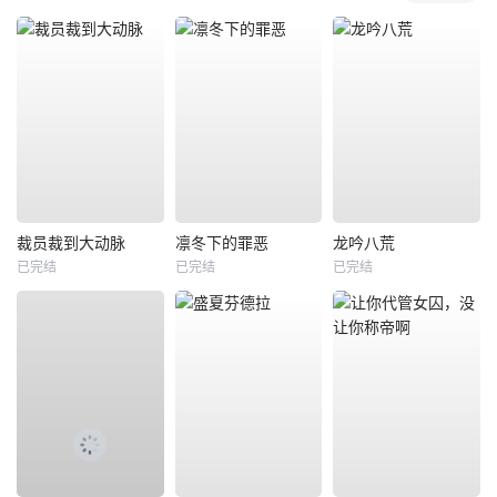
裁员裁到大动脉
凛冬下的罪恶
龙吟八荒
已完结
已完结
已完结