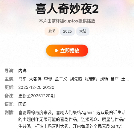
喜人奇妙夜2
本片由茶杯狐cupfox提供播放
综艺
2025
大陆
立即播放
导演：
内详
主演：
马东
大张伟
李诞
孟子义
胡先煦
张若昀
刘旸
吕严
土豆
更新：
2025-12-20 20:30
备注：
更新至20251220期
语言：
国语
剧情：
喜剧爆综再度来袭，喜剧人们集结Again！选取最贴近生活
的主题创作无限可能的喜剧作品，链接观众、明星与作品产
生共鸣，打造十场喜剧大秀，开启每周的全民喜剧party！