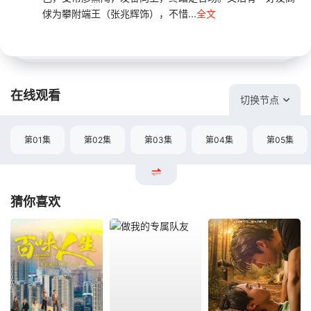
俅为攀附端王（张兆辉饰），不惜...
全文
在线观看
切换节点
第01集
第02集
第03集
第04集
第05集
猜你喜欢