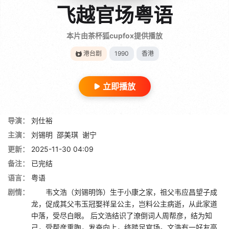
飞越官场粤语
本片由茶杯狐cupfox提供播放
港台剧
1990
香港
立即播放
导演：
刘仕裕
主演：
刘锡明
邵美琪
谢宁
更新：
2025-11-30 04:09
备注：
已完结
语言：
粤语
剧情：
韦文浩（刘锡明饰）生于小康之家，祖父韦应昌望子成
龙，促成其父韦玉冠娶祥呈公主，岂料公主病逝，从此家道
中落，受尽白眼。 后文浩结识了潦倒词人周帮彦，结为知
己，受帮彦熏陶，发奋向上，终踏足官场。文浩有一好友高