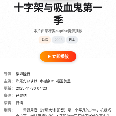
十字架与吸血鬼第一
季
本片由茶杯狐cupfox提供播放
动漫
2008
日本
立即播放
导演：
稻垣隆行
主演：
岸尾だいすけ
水樹奈々
福圓美里
更新：
2025-11-30 04:23
备注：
已完结
语言：
日语
剧情：
青野月音（岸尾大辅 配音）是一个平凡的少年，机缘巧
合之下，考试落榜的他进入了阳海学园开始了崭新的高中生