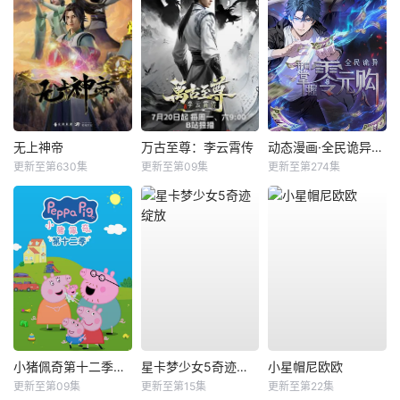
无上神帝
万古至尊：李云霄传
动态漫画·全民诡异：开局掌握零元购
更新至第630集
更新至第09集
更新至第274集
小猪佩奇第十二季国语
星卡梦少女5奇迹绽放
小星帽尼欧欧
更新至第09集
更新至第15集
更新至第22集