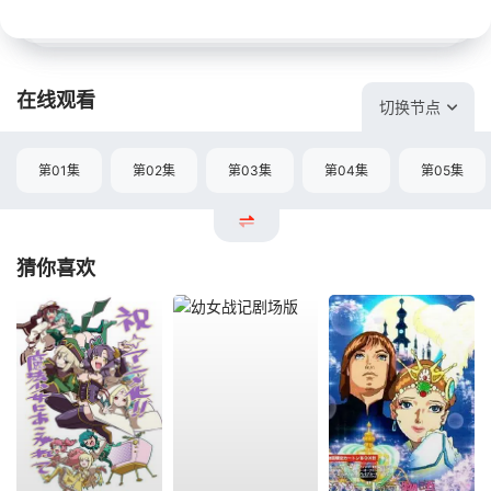
在线观看
切换节点
第01集
第02集
第03集
第04集
第05集
猜你喜欢