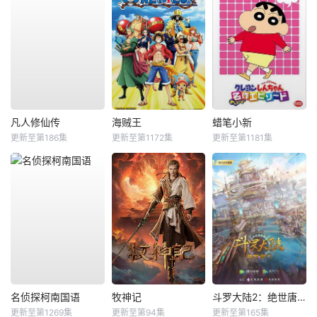
凡人修仙传
海贼王
蜡笔小新
更新至第186集
更新至第1172集
更新至第1181集
名侦探柯南国语
牧神记
斗罗大陆2：绝世唐门
更新至第1269集
更新至第94集
更新至第165集