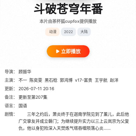
斗破苍穹年番
本片由茶杯狐cupfox提供播放
动漫
2022
大陆
立即播放
导演：
顾振华
主演：
不一
陈奕雯
黑石稔
郭鸿博
v17-富贵
王宇航
赵洋
更新：
2026-07-11 20:16
备注：
更新至第207集
语言：
国语
剧情：
三年之约后，萧炎终于在迦南学院见到了薰儿，此后他
广交挚友并成立磐门；为继续提升实力以三上云岚宗为父复
仇，他以身犯险深入天焚炼气塔吞噬陨落心炎……