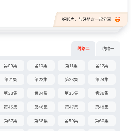
好影片，与好朋友一起分享
线路二
线路一
第09集
第10集
第11集
第12集
第21集
第22集
第23集
第24集
第33集
第34集
第35集
第36集
第45集
第46集
第47集
第48集
第57集
第58集
第59集
第60集