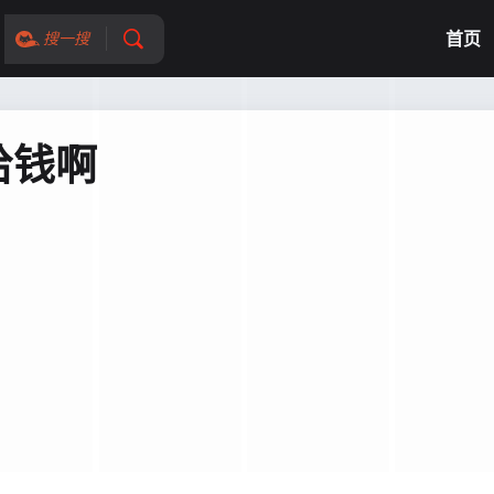
首页
搜一搜
给钱啊