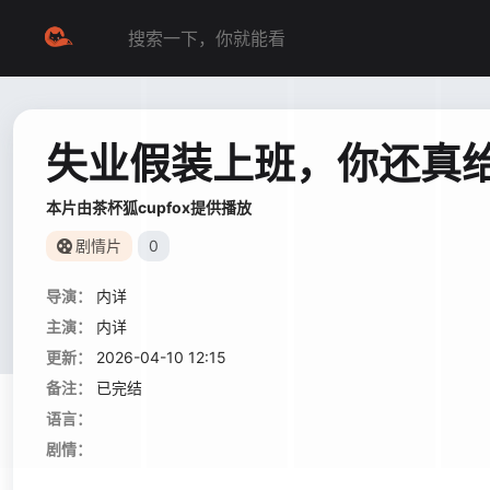
失业假装上班，你还真
本片由茶杯狐cupfox提供播放
剧情片
0
导演：
内详
主演：
内详
更新：
2026-04-10 12:15
备注：
已完结
语言：
剧情：