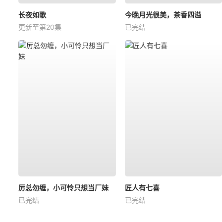
长夜如歌
今晚月光很美，茶香四溢
更新至第20集
已完结
厉总勿缠，小可怜只想当厂妹
匠人有七喜
已完结
已完结