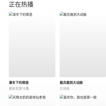
正在热播
凛冬下的罪恶
裁员裁到大动脉
更新至第16集
已完结