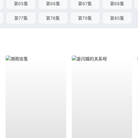
第65集
第66集
第67集
第68集
第77集
第78集
第79集
第80集