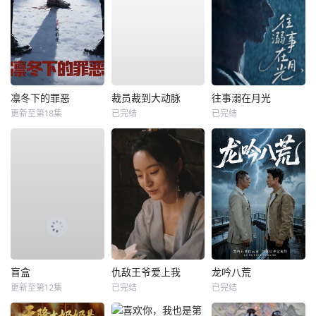
凛冬下的罪恶
裁员裁到大动脉
往事溺在月光
更新至第18集
已完结
已完结
盲盒
仇敌王爷爱上我
龙吟八荒
更新至第12集
已完结
已完结