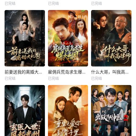
已完结
已完结
已完结
前妻送我的离婚大礼包
雇佣兵荒岛求生爆火出圈第二季
什么大哥，叫我高律师
已完结
已完结
已完结