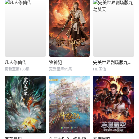
凡人修仙传
牧神记
完美世界剧场版九劫焚天
更新至第186集
更新至第95集
HD国语
完美世界
斗罗大陆2：绝世唐门
吞噬星空