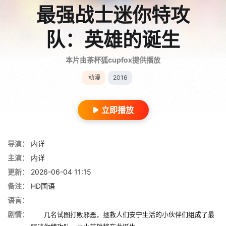
最强战士迷你特攻
队：英雄的诞生
本片由茶杯狐cupfox提供播放
动漫
2016
立即播放
导演：
内详
主演：
内详
更新：
2026-06-04 11:15
备注：
HD国语
语言：
剧情：
几名试图打败邪恶，拯救人们安宁生活的小伙伴们组成了最