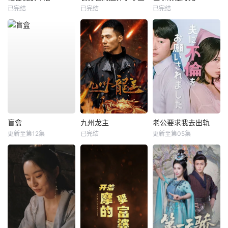
已完结
已完结
已完结
盲盒
九州龙主
老公要求我去出轨
更新至第12集
已完结
更新至第05集