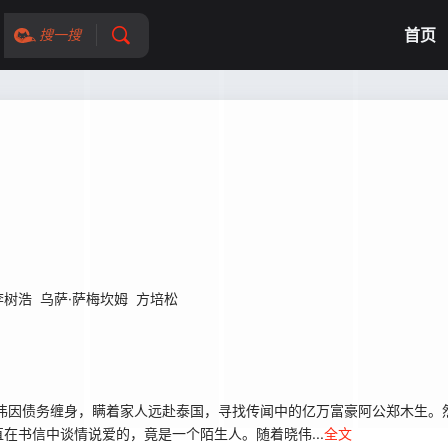
首页
搜一搜
李树浩
乌萨·萨梅坎姆
方培松
伟因债务缠身，瞒着家人远赴泰国，寻找传闻中的亿万富豪阿公郑木生。
在书信中谈情说爱的，竟是一个陌生人。随着晓伟...
全文