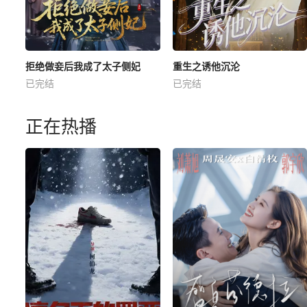
拒绝做妾后我成了太子侧妃
重生之诱他沉沦
已完结
已完结
正在热播