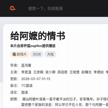
给阿嬷的情书
本片由茶杯狐cupfox提供播放
剧情片
2026
大陆
导演：
蓝鸿春
主演：
李思潼
王彦桐
吴少卿
郑润奇
王晓慧
赵曙光
李德如
更新：
2026-05-07 01:15
备注：
TC国语
语言：
国语
剧情：
潮汕阿嬷叶淑柔一直守着平淡的日子，安享晚年。孙子晓
震惊整个家族的消息：阿公早已不在人世，那个与阿嬷一直