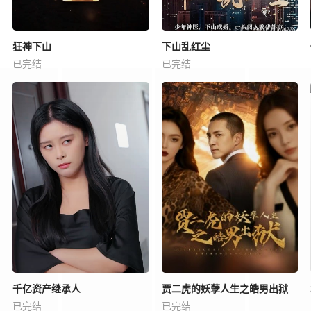
狂神下山
下山乱红尘
已完结
已完结
千亿资产继承人
贾二虎的妖孽人生之皓男出狱
已完结
已完结