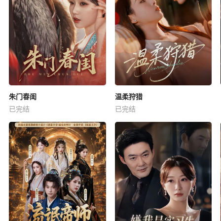
朱门春闺
温柔狩猎
已完结
已完结