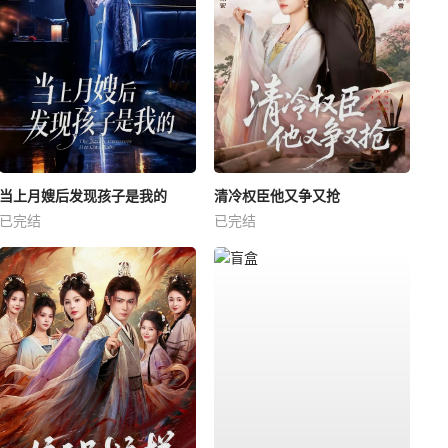
当上月嫂后发现孩子是我的
清冷权臣他又争又抢
已完结
已完结