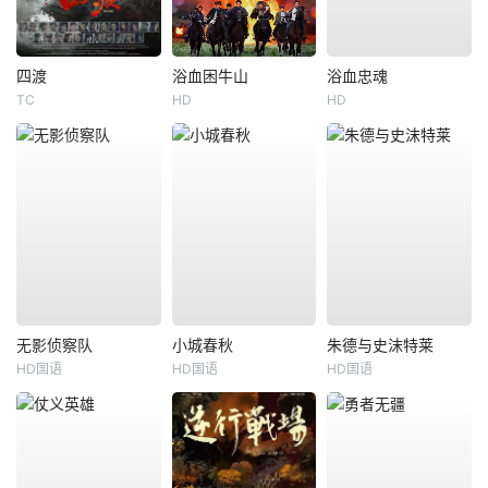
四渡
浴血困牛山
浴血忠魂
TC
HD
HD
无影侦察队
小城春秋
朱德与史沫特莱
HD国语
HD国语
HD国语