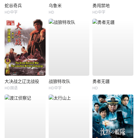
蛇谷奇兵
乌鲁米
勇闯禁地
HD中字
HD
HD中字
大决战之辽沈战役
战狼特攻队
勇者无疆
HD国语
HD中字
HD