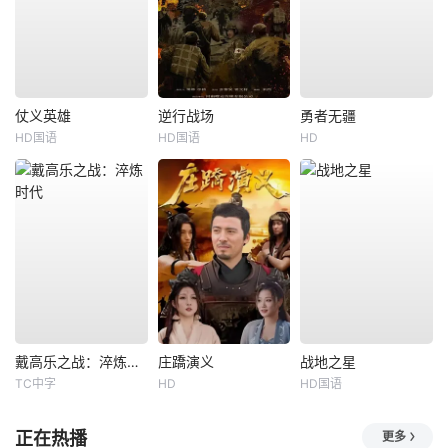
仗义英雄
逆行战场
勇者无疆
HD国语
HD国语
HD
戴高乐之战：淬炼时代
庄蹻演义
战地之星
TC中字
HD
HD国语
正在热播
更多