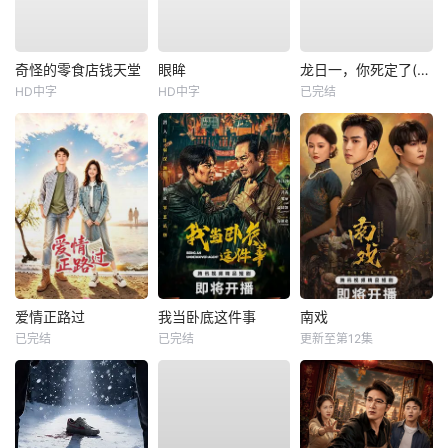
奇怪的零食店钱天堂
眼眸
龙日一，你死定了(短剧)
HD中字
HD中字
已完结
爱情正路过
我当卧底这件事
南戏
已完结
已完结
更新至第12集