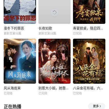
凛冬下的罪恶
长夜如歌
寿宴掀桌，隐忍四年我封神
更新至第16集
更新至第18集
已完结
风从海底来
别惹大小姐，她靠山是哮天犬
八朵金花有福，六零猎户爹进山挖宝藏
已完结
已完结
已完结
正在热播
更多