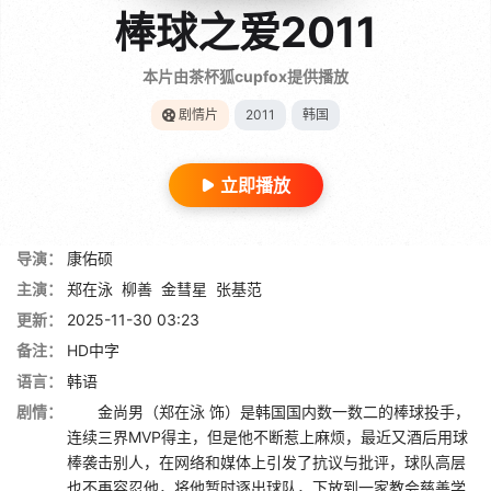
棒球之爱2011
本片由茶杯狐cupfox提供播放
剧情片
2011
韩国
立即播放
导演：
康佑硕
主演：
郑在泳
柳善
金彗星
张基范
更新：
2025-11-30 03:23
备注：
HD中字
语言：
韩语
剧情：
金尚男（郑在泳 饰）是韩国国内数一数二的棒球投手，
连续三界MVP得主，但是他不断惹上麻烦，最近又酒后用球
棒袭击别人，在网络和媒体上引发了抗议与批评，球队高层
也不再容忍他，将他暂时逐出球队，下放到一家教会慈善学