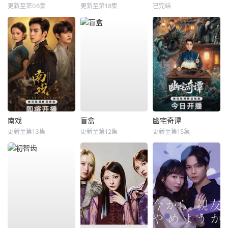
更新至第06集
更新至第18集
已完结
南戏
盲盒
幽宅奇谭
更新至第13集
更新至第12集
更新至第15集