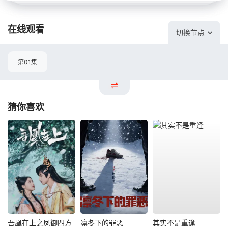
在线观看
切换节点
第01集
猜你喜欢
吾凰在上之凤御四方
凛冬下的罪恶
其实不是重逢